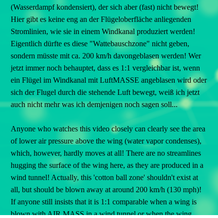
(Wasserdampf kondensiert), der sich aber (fast) nicht bewegt!
Hier gibt es keine eng an der Flügeloberfläche anliegenden
Stromlinien, wie sie in einem Windkanal produziert werden!
Eigentlich dürfte es diese "Wattebauschzone" nicht geben,
sondern müsste mit ca. 200 km/h davongeblasen werden! Wer
jetzt immer noch behauptet, dass es 1:1 vergleichbar ist, wenn
ein Flügel im Windkanal mit LuftMASSE angeblasen wird oder
sich der Flugel durch die stehende Luft bewegt, weiß ich jetzt
auch nicht mehr was ich demjenigen noch sagen soll...
Anyone who watches this video closely can clearly see the area
of lower air pressure above the wing (water vapor condenses),
which, however, hardly moves at all! There are no streamlines
hugging the surface of the wing here, as they are produced in a
wind tunnel! Actually, this 'cotton ball zone' shouldn't exist at
all, but should be blown away at around 200 km/h (130 mph)!
If anyone still insists that it is 1:1 comparable when a wing is
blown with AIR MASS in a wind tunnel or when the wing